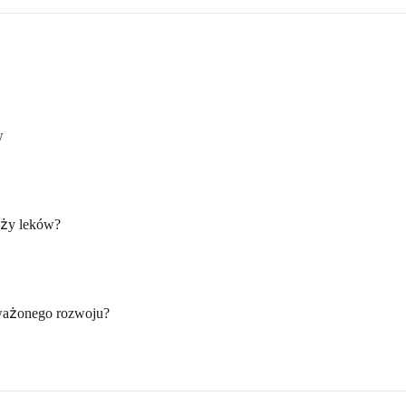
w
aży leków?
ważonego rozwoju?